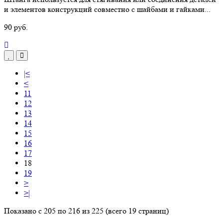
и элементов конструкций совместно с шайбами и гайками...
90 руб.
|<
<
11
12
13
14
15
16
17
18
19
>
>|
Показано с 205 по 216 из 225 (всего 19 страниц)