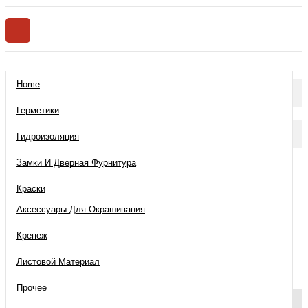
Home
КАТЕГОРИИ
Герметики
ИНФОРМАЦИЯ
Гидроизоляция
Замки И Дверная Фурнитура
Краски
Аксессуары Для Окрашивания
Акции
Крепеж
ИНФОРМАЦИЯ
Листовой Материал
Нет товаров по акции.
Прочее
Продолжить