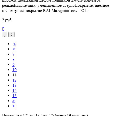
плоской прокладкой EPDM толщиной 2,4-2,8 ммРезьба:
редкаяНаконечник: уменьшенное сверлоПокрытие: цветное
полимерное покрытие RALМатериал: сталь С1..
2 руб.
|<
<
7
8
9
10
11
12
13
14
15
>
>|
Показано с 121 по 132 из 225 (всего 19 страниц)