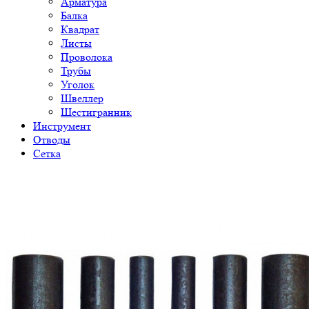
Арматура
Балка
Квадрат
Листы
Проволока
Трубы
Уголок
Швеллер
Шестигранник
Инструмент
Отводы
Сетка