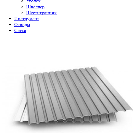
Уголок
Швеллер
Шестигранник
Инструмент
Отводы
Сетка