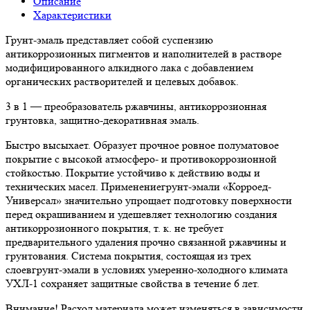
Описание
Характеристики
Грунт-эмаль представляет собой суспензию
антикоррозионных пигментов и наполнителей в растворе
модифицированного алкидного лака с добавлением
органических растворителей и целевых добавок.
3 в 1 — преобразователь ржавчины, антикоррозионная
грунтовка, защитно-декоративная эмаль.
Быстро высыхает. Образует прочное ровное полуматовое
покрытие с высокой атмосферо- и противокоррозионной
стойкостью. Покрытие устойчиво к действию воды и
технических масел. Применениегрунт-эмали «Корроед-
Универсал» значительно упрощает подготовку поверхности
перед окрашиванием и удешевляет технологию создания
антикоррозионного покрытия, т. к. не требует
предварительного удаления прочно связанной ржавчины и
грунтования. Система покрытия, состоящая из трех
слоевгрунт-эмали в условиях умеренно-холодного климата
УХЛ-1 сохраняет защитные свойства в течение 6 лет.
Внимание! Расход материала может изменяться в зависимости