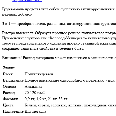
Грунт-эмаль представляет собой суспензию антикоррозионных 
целевых добавок.
3 в 1 — преобразователь ржавчины, антикоррозионная грунтовк
Быстро высыхает. Образует прочное ровное полуматовое покры
Применениегрунт-эмали «Корроед-Универсал» значительно упро
требует предварительного удаления прочно связанной ржавчин
сохраняет защитные свойства в течение 6 лет.
Внимание! Расход материала может изменяться в зависимости 
Эмали
Блеск
Полуглянцевый
Высыхание
Полное высыхание однослойного покрытия: - при (20
Основа
Алкидная
Расход
70-120 г/м2
Фасовки
0,9 кг, 1,9 кг, 21 кг, 53 кг
Цвета
Белый, серый, зеленый, желтый, шоколадный, син
Назначение
Для металла