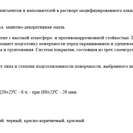
пигментов и наполнителей в растворе модифицированного алкид
а, защитно-декоративная эмаль.
тие с высокой атмосферо- и противокоррозионной стойкостью. 
щает подготовку поверхности перед окрашиванием и удешевляет
ы и грунтования. Система покрытия, состоящая из трех слоевгр
от типа и степени подготовленности поверхности, выбранного и
±2)ºС - 6 ч; - при (80±2)ºС - 20 мин.
ий. черный, красно-коричневый, красный