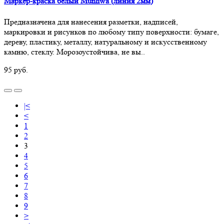
Маркер-краска белый Munhwa (линия 2мм)
Предназначена для нанесения разметки, надписей,
маркировки и рисунков по любому типу поверхности: бумаге,
дереву, пластику, металлу, натуральному и искусственному
камню, стеклу. Морозоустойчива, не вы..
95 руб.
|<
<
1
2
3
4
5
6
7
8
9
>