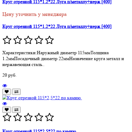
Круг отрезной 115*1.2*22 Луга п/металлу+нерж [400]
Цену уточнить у менеджера
Круг отрезной 115*1.2*22 Луга п/металлу+нерж [400]
Характеристики:Наружный диаметр 115ммТолщина
1.2ммПосадочный диаметр 22ммНазначение круга металл и
нержавеющая сталь..
20 руб.
Круг отрезной 115*2,5*22 по камню