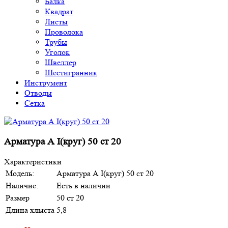
Балка
Квадрат
Листы
Проволока
Трубы
Уголок
Швеллер
Шестигранник
Инструмент
Отводы
Сетка
Арматура А I(круг) 50 ст 20
Характеристики
Модель:
Арматура А I(круг) 50 ст 20
Наличие:
Есть в наличии
Размер
50 ст 20
Длина хлыста
5,8