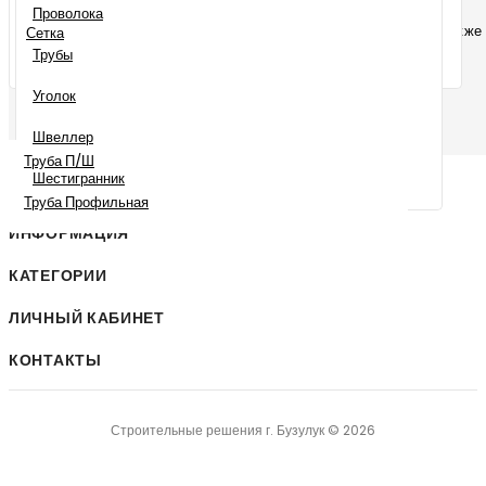
Гладкую раструбную трубу можно купить для монтажа
Проволока
канализационной системы в частном доме, квартире, а также
Сетка
Трубы
любых других объектах. Элемент легко установить
самостоятельно, это не требует использования
Уголок
дополнительных инструментов.
Швеллер
Труба П/ш
Шестигранник
Труба Профильная
ИНФОРМАЦИЯ
КАТЕГОРИИ
ЛИЧНЫЙ КАБИНЕТ
КОНТАКТЫ
Строительные решения г. Бузулук © 2026