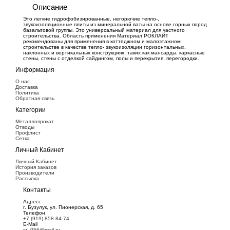
Описание
Это легкие гидрофобизированные, негорючие тепло-,
звукоизоляционные плиты из минеральной ваты на основе горных пород
базальтовой группы. Это универсальный материал для частного
строительства. Область применения Материал РОКЛАЙТ
рекомендованы для применения в коттеджном и малоэтажном
строительстве в качестве тепло- звукоизоляции горизонтальных,
наклонных и вертикальных конструкциях, таких как мансарды, каркасные
стены, стены с отделкой сайдингом, полы и перекрытия, перегородки.
Информация
О нас
Доставка
Политика
Обратная связь
Категории
Металлопрокат
Отводы
Профлист
Сетка
Личный Кабинет
Личный Кабинет
История заказов
Производители
Рассылка
Контакты
Адресс
г. Бузулук, ул. Пионерская, д. 65
Телефон
+7 (919) 858-84-74
E-Mail
sr_056@mail.ru