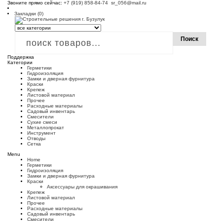
Звоните прямо сейчас:
+7 (919) 858-84-74
sr_056@mail.ru
Закладки (0)
Поиск
Поддержка
Категории
Герметики
Гидроизоляция
Замки и дверная фурнитура
Краски
Крепеж
Листовой материал
Прочее
Расходные материалы
Садовый инвентарь
Смесители
Сухие смеси
Металлопрокат
Инструмент
Отводы
Сетка
Menu
Home
Герметики
Гидроизоляция
Замки и дверная фурнитура
Краски
Аксессуары для окрашивания
Крепеж
Листовой материал
Прочее
Расходные материалы
Садовый инвентарь
Смесители