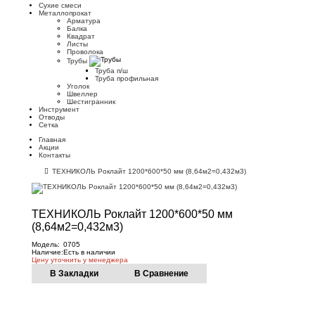
Сухие смеси
Металлопрокат
Арматура
Балка
Квадрат
Листы
Проволока
Трубы
Труба п/ш
Труба профильная
Уголок
Швеллер
Шестигранник
Инструмент
Отводы
Сетка
Главная
Акции
Контакты
ТЕХНИКОЛЬ Роклайт 1200*600*50 мм (8,64м2=0,432м3)
ТЕХНИКОЛЬ Роклайт 1200*600*50 мм
(8,64м2=0,432м3)
Модель:
0705
Наличие:
Есть в наличии
Цену уточнить у менеджера
В Закладки
В Сравнение