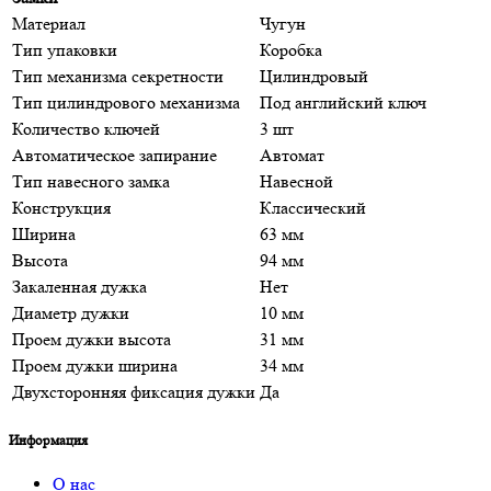
Материал
Чугун
Тип упаковки
Коробка
Тип механизма секретности
Цилиндровый
Тип цилиндрового механизма
Под английский ключ
Количество ключей
3 шт
Автоматическое запирание
Автомат
Тип навесного замка
Навесной
Конструкция
Классический
Ширина
63 мм
Высота
94 мм
Закаленная дужка
Нет
Диаметр дужки
10 мм
Проем дужки высота
31 мм
Проем дужки ширина
34 мм
Двухсторонняя фиксация дужки
Да
Информация
О нас