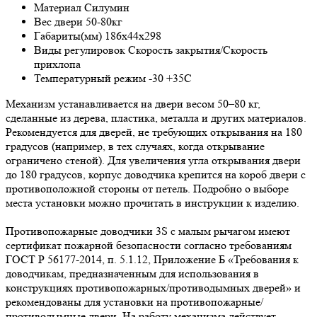
Материал Силумин
Вес двери 50-80кг
Габариты(мм) 186х44х298
Виды регулировок Скорость закрытия/Скорость
прихлопа
Температурный режим -30 +35С
Механизм устанавливается на двери весом 50–80 кг,
сделанные из дерева, пластика, металла и других материалов.
Рекомендуется для дверей, не требующих открывания на 180
градусов (например, в тех случаях, когда открывание
ограничено стеной). Для увеличения угла открывания двери
до 180 градусов, корпус доводчика крепится на короб двери с
противоположной стороны от петель. Подробно о выборе
места установки можно прочитать в инструкции к изделию.
Противопожарные доводчики 3S с малым рычагом имеют
сертификат пожарной безопасности согласно требованиям
ГОСТ Р 56177-2014, п. 5.1.12, Приложение Б «Требования к
доводчикам, предназначенным для использования в
конструкциях противопожарных/противодымных дверей» и
рекомендованы для установки на противопожарные/
противодымные двери. На работу механизма действует