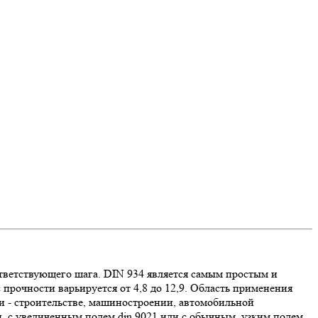
тветствующего шага. DIN 934 является самым простым и
прочности варьируется от 4,8 до 12,9. Область применения
и - строительстве, машиностроении, автомобильной
, с увеличенным полем din 9021 или с обычным, узким полем