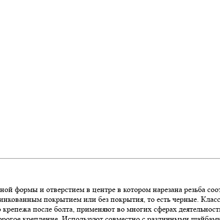
ой формы и отверстием в центре в котором нарезана резьба соо
нкованным покрытием или без покрытия, то есть черные. Класс 
о крепежа после болта, применяют во многих сферах деятельност
дорогое крепление. Используют совместно с различными шайбами