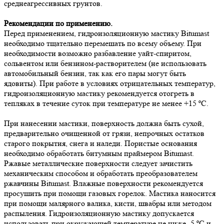
среднеагрессивных грунтов.
Рекомендации по применению.
Перед применением, гидроизоляционную мастику Bitumast
необходимо тщательно перемешать по всему объему. При
необходимости возможно разбавление уайт-спиритом,
сольвентом или бензином-растворителем (не использовать
автомобильный бензин, так как его пары могут быть
ядовиты). При работе в условиях отрицательных температур,
гидроизоляционную мастику рекомендуется отогреть в
тепляках в течение суток при температуре не менее +15 ºС.
При нанесении мастики, поверхность должна быть сухой,
предварительно очищенной от грязи, непрочных остатков
старого покрытия, снега и наледи. Пористые основания
необходимо обработать битумным праймером Bitumast.
Ржавые металлические поверхности следует зачистить
механическим способом и обработать преобразователем
ржавчины Bitumast. Влажные поверхности рекомендуется
просушить при помощи газовых горелок. Мастика наносится
при помощи малярного валика, кисти, швабры или методом
распыления. Гидроизоляционную мастику допускается
использовать при окружающей температуре не ниже -5 ºС и