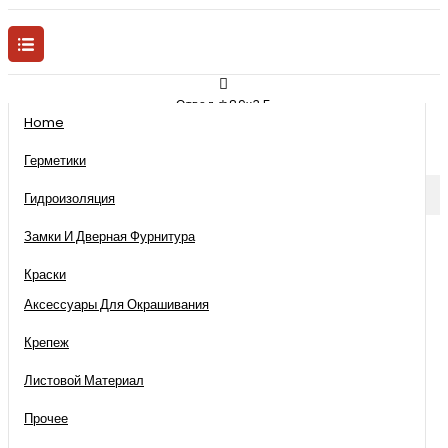
Отвод ф89х3,5
Home
Герметики
КАТЕГОРИИ
Гидроизоляция
Замки И Дверная Фурнитура
Краски
Аксессуары Для Окрашивания
Крепеж
Листовой Материал
Прочее